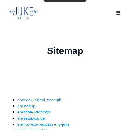
Sitemap
en
/
weak-signal-strength
en
/
lookup
en
/
zone-warnings
en
/
setup-guide
en
/
how-do-I-access-my-juke