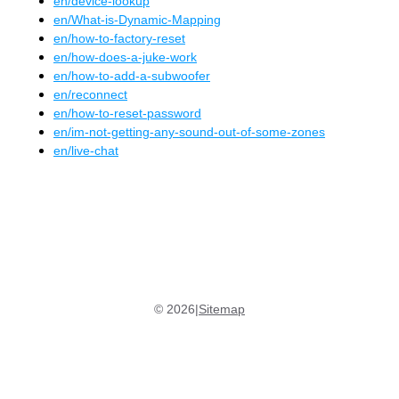
en
/
device-lookup
en
/
What-is-Dynamic-Mapping
en
/
how-to-factory-reset
en
/
how-does-a-juke-work
en
/
how-to-add-a-subwoofer
en
/
reconnect
en
/
how-to-reset-password
en
/
im-not-getting-any-sound-out-of-some-zones
en
/
live-chat
©
2026
|
Sitemap